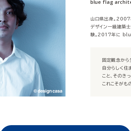
blue flag archit
山口県出身。200
デザイン一級建築士
験。2017年に blue
固定観念から
自分らしく住
こと、そのき
これこそがも