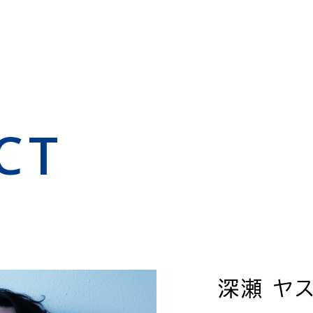
CT
深瀬 ヤ