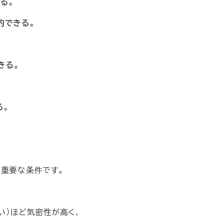
る。
約できる。
きる。
る。
の重要な条件です。
い）ほど気密性が高く、