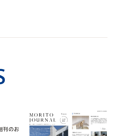
S
 創刊のお