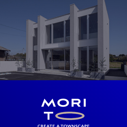
MODEL HOUSE
岡山北モデルハウス
岡山県勝田郡奈義町荒内西58-2
OPEN 10：00 ～ 19：00
見学予約
SHOWROOM
ショールーム
岡山県勝田郡奈義町中島西108-1
OPEN 10：00 ～ 19：00