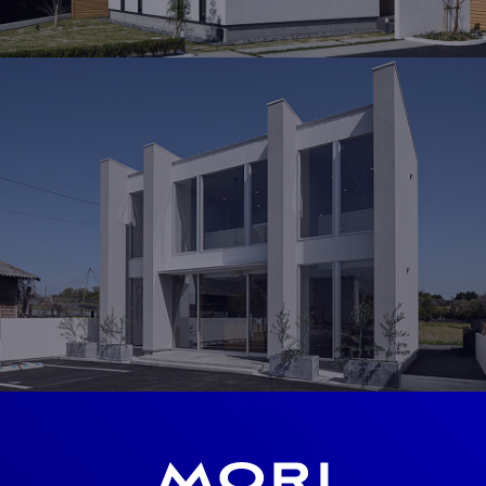
MODEL HOUSE
岡山北モデルハウス
岡山県勝田郡奈義町荒内西58-2
OPEN 10：00 ～ 19：00
見学予約
SHOWROOM