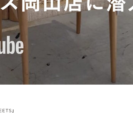
EETS』