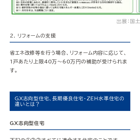
出展：国
2. リフォームの支援
省エネ改修等を行う場合、リフォーム内容に応じて、
1戸あたり上限40万～60万円の補助が受けられま
す。
GX志向型住宅、長期優良住宅・ZEH水準住宅の
違いとは？
GX志向型住宅