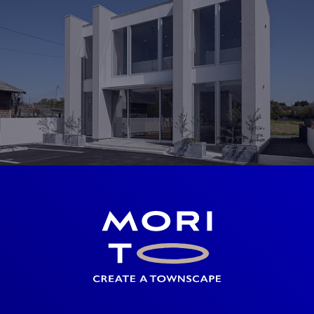
岡山北モデルハウス
岡山県勝田郡奈義町荒内西58-2
OPEN 10：00 ～ 19：00
見学予約
SHOWROOM
ショールーム
岡山県勝田郡奈義町中島西108-1
OPEN 10：00 ～ 19：00
来店予約