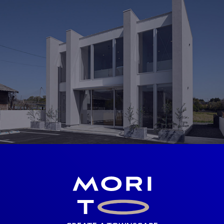
MODEL HOUSE
岡山北モデルハウス
岡山県勝田郡奈義町荒内西58-2
OPEN 10：00 ～ 19：00
見学予約
SHOWROOM
ショールーム
岡山県勝田郡奈義町中島西108-1
OPEN 10：00 ～ 19：00