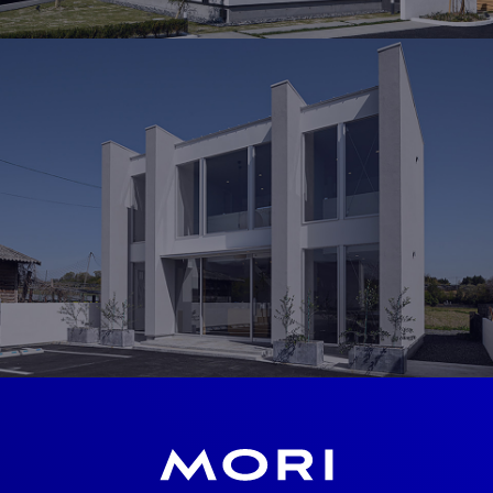
MODEL HOUSE
岡山北モデルハウス
岡山県勝田郡奈義町荒内西58-2
OPEN 10：00 ～ 19：00
見学予約
SHOWROOM
ショールーム