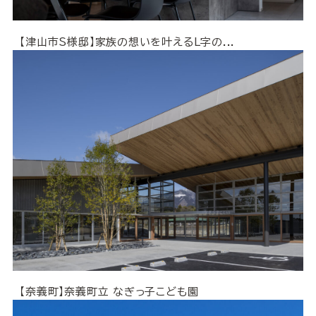
【津山市S様邸】家族の想いを叶えるL字の...
【奈義町】奈義町立 なぎっ子こども園