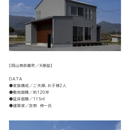
【岡山県奈義町／K様邸】
DATA
●家族構成／ご夫婦、お子様2人
●敷地面積／約120坪
●延床面積／115㎡
●建築家／吉野 伸一氏