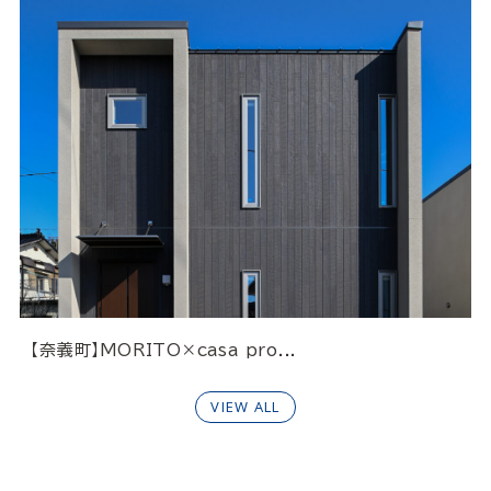
【奈義町】MORITO×casa pro...
VIEW ALL