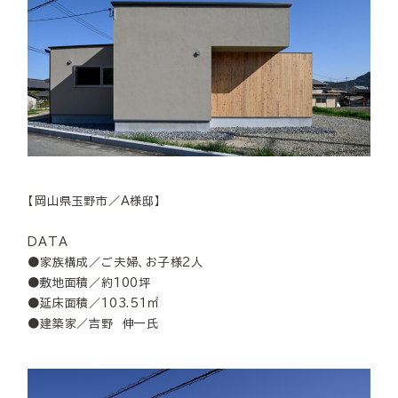
【岡山県玉野市／A様邸】
DATA
●家族構成／ご夫婦、お子様2人
●敷地面積／約100坪
●延床面積／103.51㎡
●建築家／吉野 伸一氏