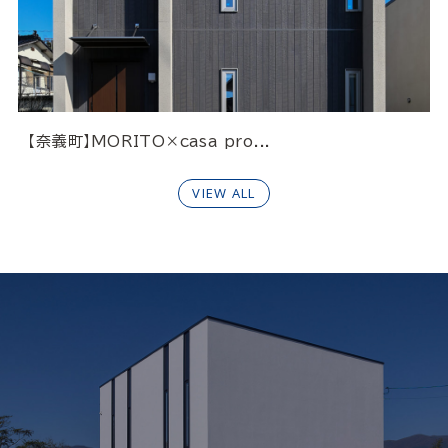
【奈義町】MORITO×casa pro...
VIEW ALL